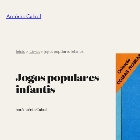
Saltar
para
António Cabral
o
conteúdo
Início
>
Livros
>
Jogos populares infantis
Jogos populares
infantis
por
António Cabral