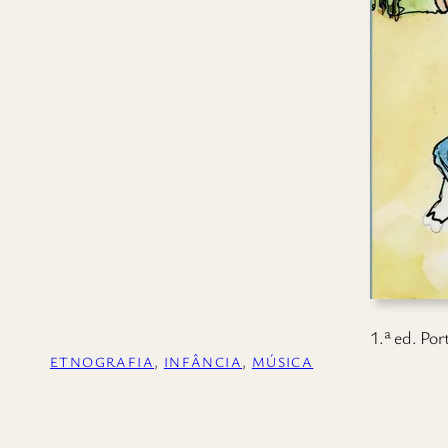
1.ª ed. Po
ETNOGRAFIA
, 
INFÂNCIA
, 
MÚSICA