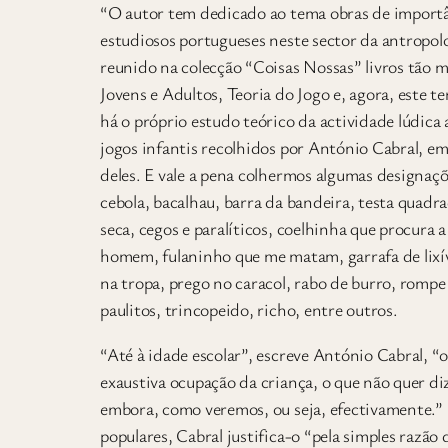
“O autor tem dedicado ao tema obras de importân
estudiosos portugueses neste sector da antropolog
reunido na colecção “Coisas Nossas” livros tão 
Jovens e Adultos, Teoria do Jogo e, agora, este t
há o próprio estudo teórico da actividade lúdic
jogos infantis recolhidos por António Cabral, e
deles. E vale a pena colhermos algumas designaçõe
cebola, bacalhau, barra da bandeira, testa quadr
seca, cegos e paralíticos, coelhinha que procura
homem, fulaninho que me matam, garrafa de lixí
na tropa, prego no caracol, rabo de burro, rompe 
paulitos, trincopeido, richo, entre outros.
“Até à idade escolar”, escreve António Cabral, “o j
exaustiva ocupação da criança, o que não quer dize
embora, como veremos, ou seja, efectivamente.” E
populares, Cabral justifica-o “pela simples razão