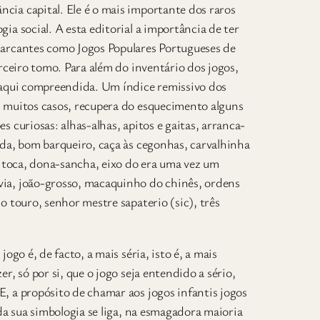
cia capital. Ele é o mais importante dos raros
ia social. A esta editorial a importância de ter
marcantes como Jogos Populares Portugueses de
erceiro tomo. Para além do inventário dos jogos,
a aqui compreendida. Um índice remissivo dos
m muitos casos, recupera do esquecimento alguns
s curiosas: alhas-alhas, apitos e gaitas, arranca-
ada, bom barqueiro, caça às cegonhas, carvalhinha
 a toca, dona-sancha, eixo do era uma vez um
via, joão-grosso, macaquinho do chinês, ordens
o touro, senhor mestre sapaterio (sic), três
ogo é, de facto, a mais séria, isto é, a mais
r, só por si, que o jogo seja entendido a sério,
, a propósito de chamar aos jogos infantis jogos
 da sua simbologia se liga, na esmagadora maioria