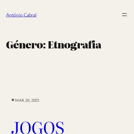
Saltar
para
António Cabral
o
conteúdo
Género:
Etnografia
✴︎
MAR 20, 2025
JOGOS