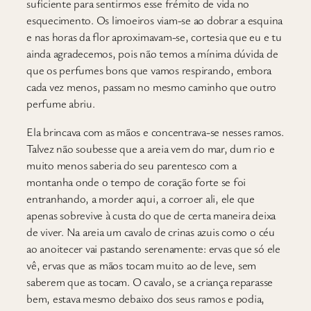
suficiente para sentirmos esse frémito de vida no
esquecimento. Os limoeiros viam-se ao dobrar a esquina
e nas horas da flor aproximavam-se, cortesia que eu e tu
ainda agradecemos, pois não temos a mínima dúvida de
que os perfumes bons que vamos respirando, embora
cada vez menos, passam no mesmo caminho que outro
perfume abriu.
Ela brincava com as mãos e concentrava-se nesses ramos.
Talvez não soubesse que a areia vem do mar, dum rio e
muito menos saberia do seu parentesco com a
montanha onde o tempo de coração forte se foi
entranhando, a morder aqui, a corroer ali, ele que
apenas sobrevive à custa do que de certa maneira deixa
de viver. Na areia um cavalo de crinas azuis como o céu
ao anoitecer vai pastando serenamente: ervas que só ele
vê, ervas que as mãos tocam muito ao de leve, sem
saberem que as tocam. O cavalo, se a criança reparasse
bem, estava mesmo debaixo dos seus ramos e podia,