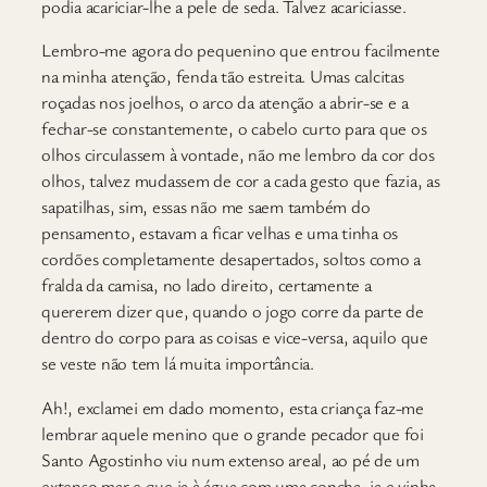
podia acariciar-lhe a pele de seda. Talvez acariciasse.
Lembro-me agora do pequenino que entrou facilmente
na minha atenção, fenda tão estreita. Umas calcitas
roçadas nos joelhos, o arco da atenção a abrir-se e a
fechar-se constantemente, o cabelo curto para que os
olhos circulassem à vontade, não me lembro da cor dos
olhos, talvez mudassem de cor a cada gesto que fazia, as
sapatilhas, sim, essas não me saem também do
pensamento, estavam a ficar velhas e uma tinha os
cordões completamente desapertados, soltos como a
fralda da camisa, no lado direito, certamente a
quererem dizer que, quando o jogo corre da parte de
dentro do corpo para as coisas e vice-versa, aquilo que
se veste não tem lá muita importância.
Ah!, exclamei em dado momento, esta criança faz-me
lembrar aquele menino que o grande pecador que foi
Santo Agostinho viu num extenso areal, ao pé de um
extenso mar e que ia à água com uma concha, ia e vinha,