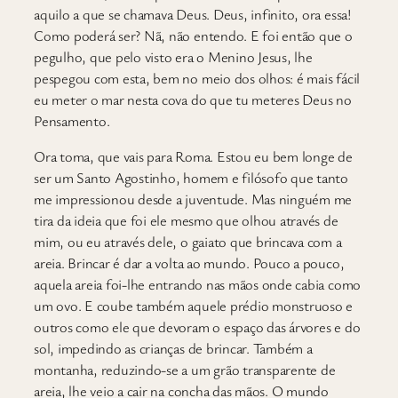
aquilo a que se chamava Deus. Deus, infinito, ora essa!
Como poderá ser? Nã, não entendo. E foi então que o
pegulho, que pelo visto era o Menino Jesus, lhe
pespegou com esta, bem no meio dos olhos: é mais fácil
eu meter o mar nesta cova do que tu meteres Deus no
Pensamento.
Ora toma, que vais para Roma. Estou eu bem longe de
ser um Santo Agostinho, homem e filósofo que tanto
me impressionou desde a juventude. Mas ninguém me
tira da ideia que foi ele mesmo que olhou através de
mim, ou eu através dele, o gaiato que brincava com a
areia. Brincar é dar a volta ao mundo. Pouco a pouco,
aquela areia foi-lhe entrando nas mãos onde cabia como
um ovo. E coube também aquele prédio monstruoso e
outros como ele que devoram o espaço das árvores e do
sol, impedindo as crianças de brincar. Também a
montanha, reduzindo-se a um grão transparente de
areia, lhe veio a cair na concha das mãos. O mundo