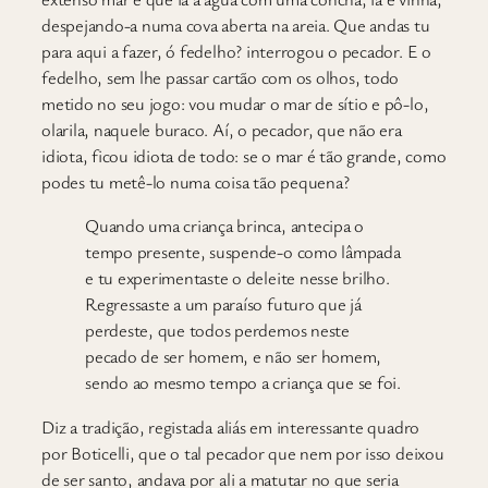
despejando-a numa cova aberta na areia. Que andas tu
para aqui a fazer, ó fedelho? interrogou o pecador. E o
fedelho, sem lhe passar cartão com os olhos, todo
metido no seu jogo: vou mudar o mar de sítio e pô-lo,
olarila, naquele buraco. Aí, o pecador, que não era
idiota, ficou idiota de todo: se o mar é tão grande, como
podes tu metê-lo numa coisa tão pequena?
Quando uma criança brinca, antecipa o
tempo presente, suspende-o como lâmpada
e tu experimentaste o deleite nesse brilho.
Regressaste a um paraíso futuro que já
perdeste, que todos perdemos neste
pecado de ser homem, e não ser homem,
sendo ao mesmo tempo a criança que se foi.
Diz a tradição, registada aliás em interessante quadro
por Boticelli, que o tal pecador que nem por isso deixou
de ser santo, andava por ali a matutar no que seria