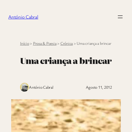
Saltar
para
António Cabral
o
conteúdo
Início
>
Prosa & Poesia
>
Crónica
>
Uma criança a brincar
Uma criança a brincar
António Cabral
Agosto 11, 2012