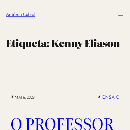
Saltar
para
António Cabral
o
conteúdo
Etiqueta:
Kenny Eliason
✴︎
✴︎
ENSAIO
MAI 6, 2023
O PROFESSOR