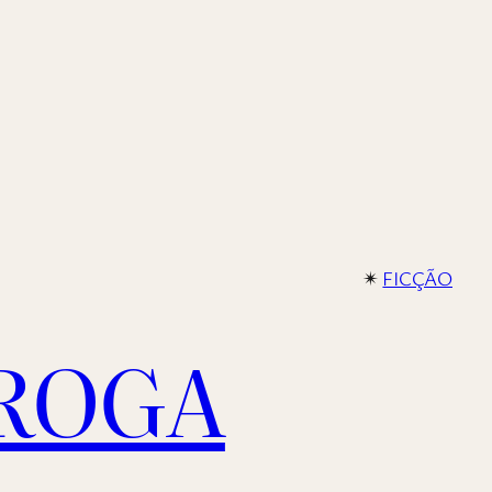
✴︎
FICÇÃO
 ROGA