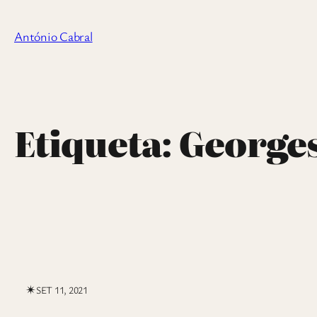
Saltar
para
António Cabral
o
conteúdo
Etiqueta:
George
✴︎
SET 11, 2021