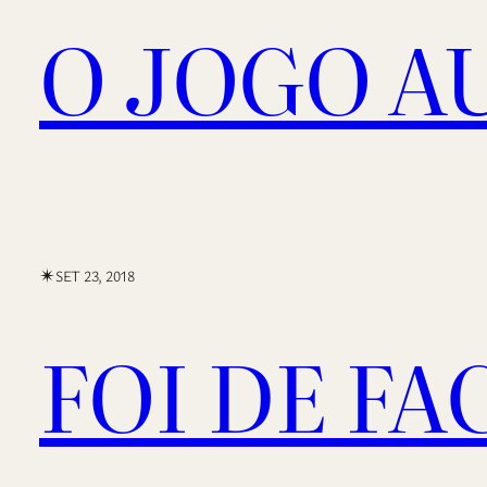
O JOGO A
✴︎
SET 23, 2018
FOI DE F