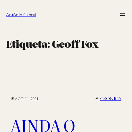
Saltar
para
António Cabral
o
conteúdo
Etiqueta:
Geoff Fox
✴︎
✴︎
CRÓNICA
AGO 11, 2021
AINDA O