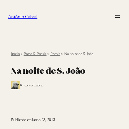
Saltar
para
António Cabral
o
conteúdo
Início
>
Prosa & Poesia
>
Poesia
>
Na noite de S. João
Na noite de S. João
António Cabral
Publicado em
Junho 23, 2013