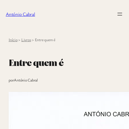
Saltar
para
António Cabral
o
conteúdo
Início
>
Livros
>
Entre quem é
Entre quem é
por
António Cabral