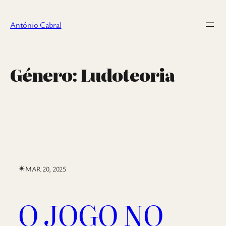
Saltar
para
António Cabral
o
conteúdo
Género:
Ludoteoria
✴︎
MAR 20, 2025
O JOGO NO