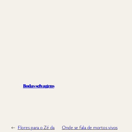
Bodas selvagens
←
Flores para o Zé da
Onde se fala de mortos vivos