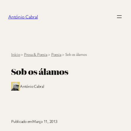
Saltar
para
António Cabral
o
conteúdo
Início
>
Prosa & Poesia
>
Poesia
>
Sob os álamos
Sob os álamos
António Cabral
Publicado em
Março 11, 2013