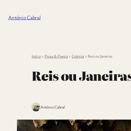
Saltar
para
António Cabral
o
conteúdo
Início
>
Prosa & Poesia
>
Crónica
>
Reis ou Janeiras
Reis ou Janeira
António Cabral