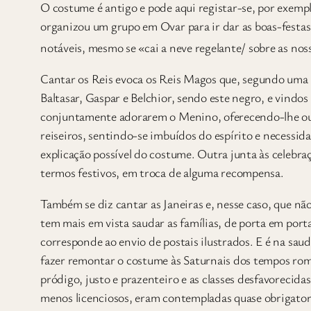
O costume é antigo e pode aqui registar-se, por exemp
organizou um grupo em Ovar para ir dar as boas-festas
notáveis, mesmo se «cai a neve regelante/ sobre as nos
Cantar os Reis evoca os Reis Magos que, segundo uma 
Baltasar, Gaspar e Belchior, sendo este negro, e vindo
conjuntamente adorarem o Menino, oferecendo-lhe ouro
reiseiros, sentindo-se imbuídos do espírito e necessi
explicação possível do costume. Outra junta às celebraç
termos festivos, em troca de alguma recompensa.
Também se diz cantar as Janeiras e, nesse caso, que não
tem mais em vista saudar as famílias, de porta em port
corresponde ao envio de postais ilustrados. E é na sau
fazer remontar o costume às Saturnais dos tempos ro
pródigo, justo e prazenteiro e as classes desfavorecid
menos licenciosos, eram contempladas quase obrigato