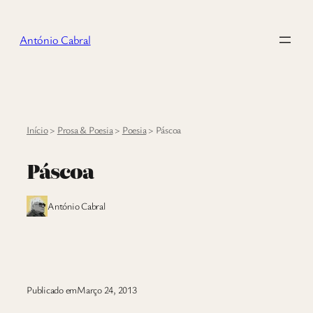
Saltar
para
António Cabral
o
conteúdo
Início
>
Prosa & Poesia
>
Poesia
>
Páscoa
Páscoa
António Cabral
Publicado em
Março 24, 2013