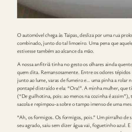
O
automóvel chega às Taipas, desliza por uma rua prol
combinado, junto do tal limoeiro. Uma pena que aquel
estivesse também ao alcance da mão.
A nossa anfitriã tinha no gesto os olhares ainda quente
quem dita. Remansosamente. Entre os odores tépidos d
junto ao lume, varas de fumeiro e… uma pinha a rolar n
pontapé distraído e ela: “Ora!”. A minha mulher, que ti
(“De guilhotina, pois: ao menos na cozinha é assim”),
sacola e repimpou-a sobre o tampo imenso de uma mesa d
“Ah, os formigos. Os formigos, pois.” Um pirralho de s
seu agrado, saiu sem dizer água vai, foguetinho azul. 