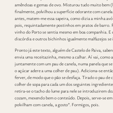
amêndoas e gemas de ovo. Misturou tudo muito bem (l
finalmente, polvilhou a superfície odorante com canela
antes, matem-me essa sapeira, como dizia a minha avó
pois, requintadamente postinhos em pratos de barro. 
vinho do Porto se sentia mesmo em boa companhia. E de
discórdia e outros bichinhos igualmente malfazejos se 
Pronto já este texto, alguém de Castelo de Paiva, sab
envia uma receitazinha, mesmo a calhar. Aí vai, como 
juntamente com um pau de canela, numa panela que se
o açúcar adere a uma colher de pau). Adiciona-se entã
ferver, de modo que o pão se desfaça. Tirado o pau de 
colher de sopa para cada um dos seguintes ingrediente
retira-se o tacho do lume para nele se introduzirem d
cozam, mexendo bem o conteúdo. Depois, serve-se em p
polvilham com canela, a gosto”. Formigos, pois.