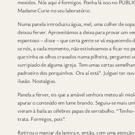
mexidos. Nós aqui é formigos. Ponha lá isso no PÚBL
Madame Curie no seu laboratório.
Numa panela introduziu água, mel, uma colher de sopa 
deixou ferver. Aproveitámos a deixa para provar um v
espantoso – disse – que certa gente se vá esquecendo d
se nós, a cada momento, não estivéssemos a ficar no pa
que tinha os olhos cravados numa pilheira, perguntei se
surripiado de alguma igreja. Tem umas certas semelh
padroeiro dos porquinhos. Ora aí está”. Julguei ter ou
ilusão. Nostalgias.
Panela a ferver, eis que a amável senhora meteu ali mio
apurar o conteúdo em lume brando. Seguiu-se mais um i
vieram à baila as célebres papas de serrabulho. “Tenho-a
trata. Formigos, pois”.
Retirou o manjar da lareira e, então, com uma atenção 