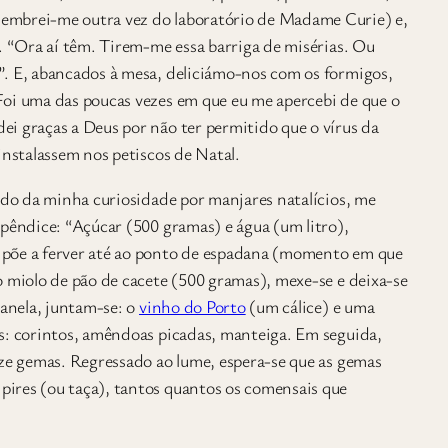
embrei-me outra vez do laboratório de Madame Curie) e,
. “Ora aí têm. Tirem-me essa barriga de misérias. Ou
”. E, abancados à mesa, deliciámo-nos com os formigos,
Foi uma das poucas vezes em que eu me apercebi de que o
i graças a Deus por não ter permitido que o vírus da
instalassem nos petiscos de Natal.
endo da minha curiosidade por manjares natalícios, me
apêndice: “Açúcar (500 gramas) e água (um litro),
 põe a ferver até ao ponto de espadana (momento em que
o miolo de pão de cacete (500 gramas), mexe-se e deixa-se
canela, juntam-se: o
vinho do Porto
(um cálice) e uma
s: corintos, amêndoas picadas, manteiga. Em seguida,
oze gemas. Regressado ao lume, espera-se que as gemas
ires (ou taça), tantos quantos os comensais que