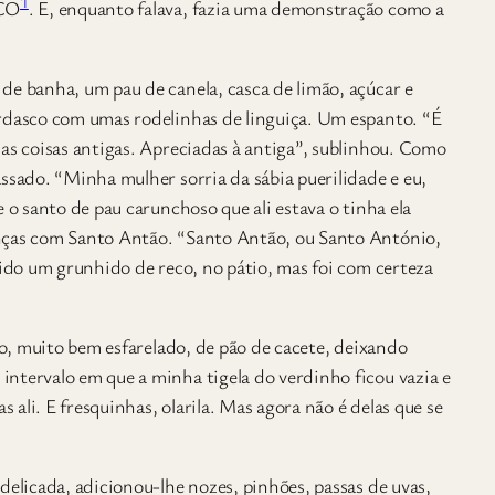
1
ICO
. E, enquanto falava, fazia uma demonstração como a
de banha, um pau de canela, casca de limão, açúcar e
erdasco com umas rodelinhas de linguiça. Um espanto. “É
as coisas antigas. Apreciadas à antiga”, sublinhou. Como
ssado. “Minha mulher sorria da sábia puerilidade e eu,
 o santo de pau carunchoso que ali estava o tinha ela
anças com Santo Antão. “Santo Antão, ou Santo António,
vido um grunhido de reco, no pátio, mas foi com certeza
lo, muito bem esfarelado, de pão de cacete, deixando
ntervalo em que a minha tigela do verdinho ficou vazia e
s ali. E fresquinhas, olarila. Mas agora não é delas que se
delicada, adicionou-lhe nozes, pinhões, passas de uvas,