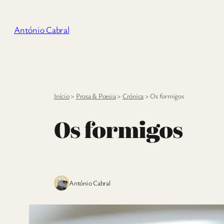
Saltar
para
António Cabral
o
conteúdo
Início
>
Prosa & Poesia
>
Crónica
>
Os formigos
Os formigos
António Cabral