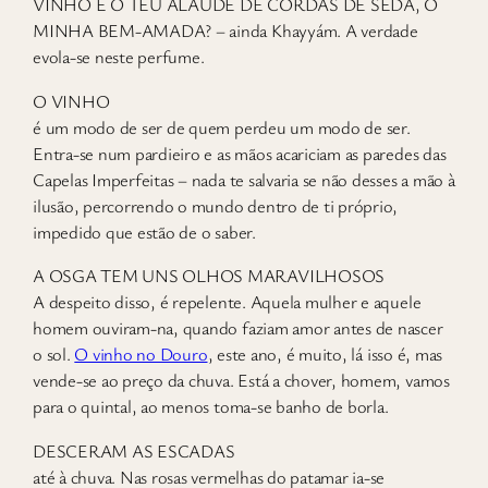
VINHO E O TEU ALAÚDE DE CORDAS DE SEDA, Ó
MINHA BEM-AMADA? – ainda Khayyám. A verdade
evola-se neste perfume.
O VINHO
é um modo de ser de quem perdeu um modo de ser.
Entra-se num pardieiro e as mãos acariciam as paredes das
Capelas Imperfeitas – nada te salvaria se não desses a mão à
ilusão, percorrendo o mundo dentro de ti próprio,
impedido que estão de o saber.
A OSGA TEM UNS OLHOS MARAVILHOSOS
A despeito disso, é repelente. Aquela mulher e aquele
homem ouviram-na, quando faziam amor antes de nascer
o sol.
O vinho no Douro
, este ano, é muito, lá isso é, mas
vende-se ao preço da chuva. Está a chover, homem, vamos
para o quintal, ao menos toma-se banho de borla.
DESCERAM AS ESCADAS
até à chuva. Nas rosas vermelhas do patamar ia-se