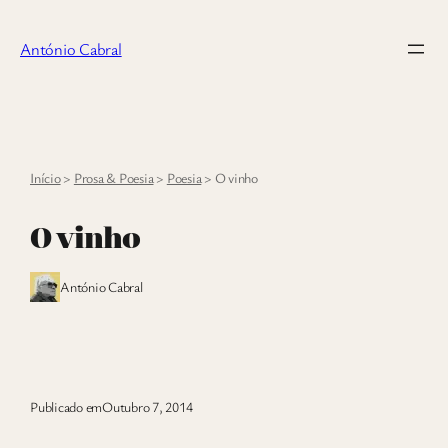
Saltar
para
António Cabral
o
conteúdo
Início
>
Prosa & Poesia
>
Poesia
>
O vinho
O vinho
António Cabral
Publicado em
Outubro 7, 2014