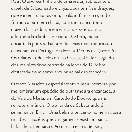
Real. O eixo central é o de uma gruta, subjacente à
capela de S. Leonardo e vigiada por temíveis dragões,
que vai ter a uma caverna, “palácio fantástico, todo
forrado a ouro em chapa, com um tronco todo
cravejado a pedras preciosas, onde se encontra
adormecida a linda e graciosa D. Mirra, menina
encantada por seu Pai, um dos mais ricos mouros que
estiveram em Portugal e talvez na Península” (texto 5).
Os relatos, todos eles muito breves, são dez, seguidos
de uma historinha centrada na lenda de D. Mirra,
destacada assim como alvo principal das atenções.
O texto 6 suscitou especialmente o meu interesse por
me lembrar um episódio de outra moura encantada, a
do Vale de Maria, em Castedo do Douro, que me
remete à infância. Ora a lenda de S. Leonardo é
semelhante. Ei-la: “Uma bela noite, certo homem ia para
um dos armazéns que antigamente existiam para os
lados de S. Leonardo. Ao dar a meia-noite, viu,