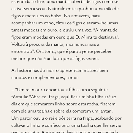
estendida ao luar, uma manta coberta de figos como se
estivessem a secar. Naturalmente apanhou uma mão de
figos e meteu-os ao bolso. No armazém, para
acompanhar um copo, tirou os figos e saíram-lhe umas
tantas moedas em ouro; e ouviu uma voz: “A manta de
figos eram moedas em ouro que D. Mirra te destinava”.
Voltou à procura da manta, mas nunca mais a
encontrou”. Ora toma, que é para a gente perceber
melhor que não é ao luar que os figos secam.
As historinhas do morro apresentam matizes bem
curiosas e complementares, como:
– “Um rei mouro encantou a filha com a seguinte
fórmula: “Abre-te, fraga, aqui fica a minha filha até ao
dia em que semearem linho sobre esta rocha, fizerem
com ele uma toalha e sobre ela comerem um jantar”.
Um pastor ouviu o rei e pôs terra na fraga, acabando por
cultivar o linho e confeccionar uma toalha que lhe serviu
para um jantar. A menina todavia continuou encantada,