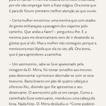
por ele não empregar bem a frase mágica. Ora toma que
é para de futuro prestares melhor atenção ao que ouves.
– Certa mulher encontrou uma menina que com atados
de giesta embaraçava a passagem dos viajantes pelo
caminho. Que andas a fazer? – perguntou-lhe. E a
menina: para me desencantares tens de ir desatando as
giestas que aí vês. Mas a mulher não conseguiu porque a
menina era mais lépida que ela no seu afã. Ora toma,
que é para aprenderes a caminhar.
– Um aventureiro, sabe-se lá se apaixonado pela
miragem da D. Mirra, foi tomar conselho aos mouros
para desencantar a princesa e abornalar-se com os seus
tesouros. Basta levares um pão de quatro cabeças e
ofereces-lho, dizendo que lhe apresentas o seu
desencante. O aventureiro pôs-se em campo. Como a
caminhada fosse extenuante, manducou uma cabeça da
broa. Nada feito. D. Mirra desiludiu-o: “Como poderei