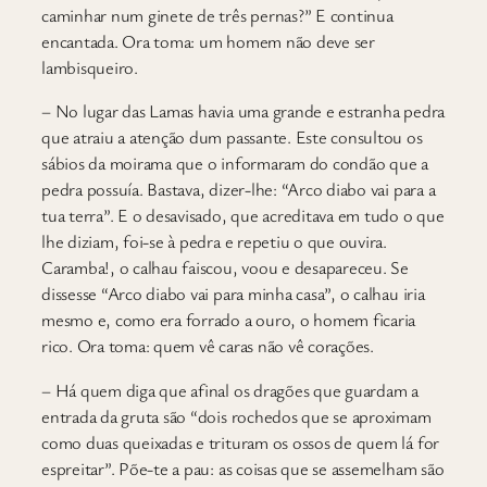
caminhar num ginete de três pernas?” E continua
encantada. Ora toma: um homem não deve ser
lambisqueiro.
– No lugar das Lamas havia uma grande e estranha pedra
que atraiu a atenção dum passante. Este consultou os
sábios da moirama que o informaram do condão que a
pedra possuía. Bastava, dizer-lhe: “Arco diabo vai para a
tua terra”. E o desavisado, que acreditava em tudo o que
lhe diziam, foi-se à pedra e repetiu o que ouvira.
Caramba!, o calhau faiscou, voou e desapareceu. Se
dissesse “Arco diabo vai para minha casa”, o calhau iria
mesmo e, como era forrado a ouro, o homem ficaria
rico. Ora toma: quem vê caras não vê corações.
– Há quem diga que afinal os dragões que guardam a
entrada da gruta são “dois rochedos que se aproximam
como duas queixadas e trituram os ossos de quem lá for
espreitar”. Põe-te a pau: as coisas que se assemelham são