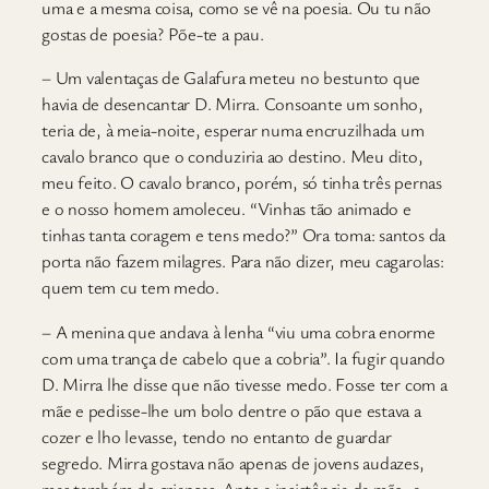
uma e a mesma coisa, como se vê na poesia. Ou tu não
gostas de poesia? Põe-te a pau.
– Um valentaças de Galafura meteu no bestunto que
havia de desencantar D. Mirra. Consoante um sonho,
teria de, à meia-noite, esperar numa encruzilhada um
cavalo branco que o conduziria ao destino. Meu dito,
meu feito. O cavalo branco, porém, só tinha três pernas
e o nosso homem amoleceu. “Vinhas tão animado e
tinhas tanta coragem e tens medo?” Ora toma: santos da
porta não fazem milagres. Para não dizer, meu cagarolas:
quem tem cu tem medo.
– A menina que andava à lenha “viu uma cobra enorme
com uma trança de cabelo que a cobria”. Ia fugir quando
D. Mirra lhe disse que não tivesse medo. Fosse ter com a
mãe e pedisse-lhe um bolo dentre o pão que estava a
cozer e lho levasse, tendo no entanto de guardar
segredo. Mirra gostava não apenas de jovens audazes,
mas também de crianças. Ante a insistência da mãe, a