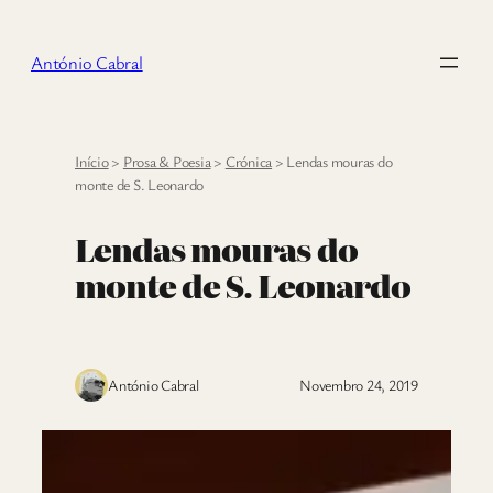
Saltar
para
António Cabral
o
conteúdo
Início
>
Prosa & Poesia
>
Crónica
>
Lendas mouras do
monte de S. Leonardo
Lendas mouras do
monte de S. Leonardo
António Cabral
Novembro 24, 2019