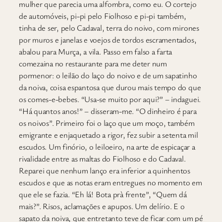
mulher que parecia uma alfombra, como eu. O cortejo
de automóveis, pi-pi pelo Fiolhoso e pi-pi também,
tinha de ser, pelo Cadaval, terra do noivo, com mirones
por muros e janelas e voejos de tordos escramentados,
abalou para Murça, a vila. Passo em falso a farta
comezaina no restaurante para me deter num
pormenor: o leilão do laço do noivo e de um sapatinho
da noiva, coisa espantosa que durou mais tempo do que
os comes-e-bebes. “Usa-se muito por aqui?” – indaguei.
“Há quantos anos!” – disseram-me. “O dinheiro é para
os noivos”. Primeiro foi o laço que um moço, também
emigrante e enjaquetado a rigor, fez subir a setenta mil
escudos. Um finório, o leiloeiro, na arte de espicaçar a
rivalidade entre as maltas do Fiolhoso e do Cadaval.
Reparei que nenhum lanço era inferior a quinhentos
escudos e que as notas eram entregues no momento em
que ele se fazia. “Eh lá! Bota prà frente”, “Quem dá
mais?”. Risos, aclamações e apupos. Um delírio. E o
sapato da noiva, que entretanto teve de ficar com um pé