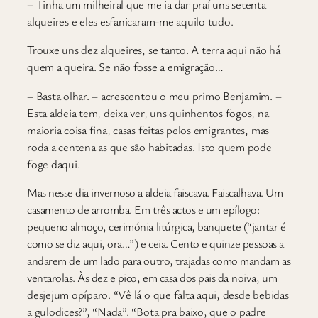
– Tinha um milheiral que me ia dar praí uns setenta
alqueires e eles esfanicaram-me aquilo tudo.
Trouxe uns dez alqueires, se tanto. A terra aqui não há
quem a queira. Se não fosse a emigração…
– Basta olhar. – acrescentou o meu primo Benjamim. –
Esta aldeia tem, deixa ver, uns quinhentos fogos, na
maioria coisa fina, casas feitas pelos emigrantes, mas
roda a centena as que são habitadas. Isto quem pode
foge daqui.
Mas nesse dia invernoso a aldeia faiscava. Faiscalhava. Um
casamento de arromba. Em três actos e um epílogo:
pequeno almoço, cerimónia litúrgica, banquete (“jantar é
como se diz aqui, ora…”) e ceia. Cento e quinze pessoas a
andarem de um lado para outro, trajadas como mandam as
ventarolas. Às dez e pico, em casa dos pais da noiva, um
desjejum opíparo. “Vê lá o que falta aqui, desde bebidas
a gulodices?”, “Nada”. “Bota pra baixo, que o padre