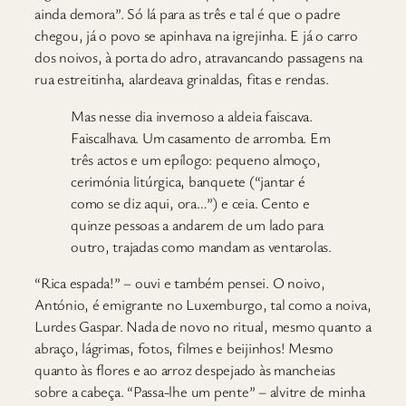
ainda demora”. Só lá para as três e tal é que o padre
chegou, já o povo se apinhava na igrejinha. E já o carro
dos noivos, à porta do adro, atravancando passagens na
rua estreitinha, alardeava grinaldas, fitas e rendas.
Mas nesse dia invernoso a aldeia faiscava.
Faiscalhava. Um casamento de arromba. Em
três actos e um epílogo: pequeno almoço,
cerimónia litúrgica, banquete (“jantar é
como se diz aqui, ora…”) e ceia. Cento e
quinze pessoas a andarem de um lado para
outro, trajadas como mandam as ventarolas.
“Rica espada!” – ouvi e também pensei. O noivo,
António, é emigrante no Luxemburgo, tal como a noiva,
Lurdes Gaspar. Nada de novo no ritual, mesmo quanto a
abraço, lágrimas, fotos, filmes e beijinhos! Mesmo
quanto às flores e ao arroz despejado às mancheias
sobre a cabeça. “Passa-lhe um pente” – alvitre de minha