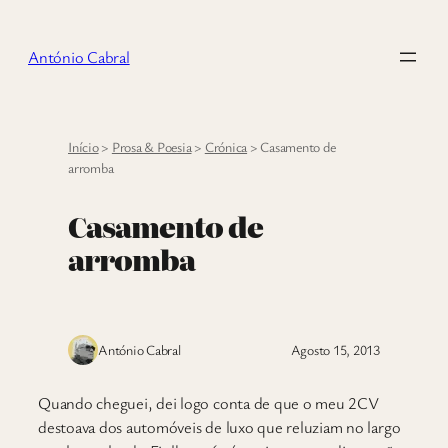
Saltar
para
António Cabral
o
conteúdo
Início
>
Prosa & Poesia
>
Crónica
>
Casamento de
arromba
Casamento de
arromba
António Cabral
Agosto 15, 2013
Q
uando cheguei, dei logo conta de que o meu 2CV
destoava dos automóveis de luxo que reluziam no largo