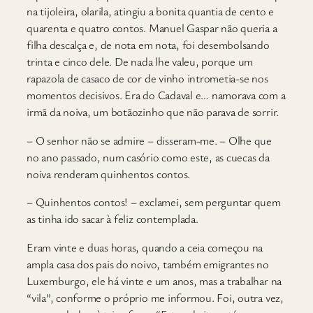
na tijoleira, olarila, atingiu a bonita quantia de cento e
quarenta e quatro contos. Manuel Gaspar não queria a
filha descalça e, de nota em nota, foi desembolsando
trinta e cinco dele. De nada lhe valeu, porque um
rapazola de casaco de cor de vinho intrometia-se nos
momentos decisivos. Era do Cadaval e… namorava com a
irmã da noiva, um botãozinho que não parava de sorrir.
– O senhor não se admire – disseram-me. – Olhe que
no ano passado, num casório como este, as cuecas da
noiva renderam quinhentos contos.
– Quinhentos contos! – exclamei, sem perguntar quem
as tinha ido sacar à feliz contemplada.
Eram vinte e duas horas, quando a ceia começou na
ampla casa dos pais do noivo, também emigrantes no
Luxemburgo, ele há vinte e um anos, mas a trabalhar na
“vila”, conforme o próprio me informou. Foi, outra vez,