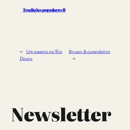
Tradições populares II
←
Um passeio no Rio
Bruxos & curandeiros
Douro
→
Newsletter