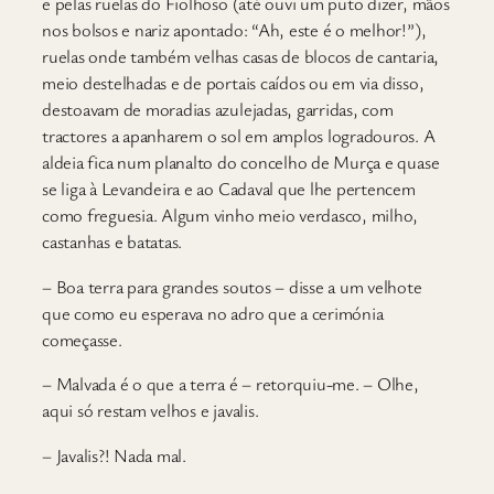
e pelas ruelas do Fiolhoso (até ouvi um puto dizer, mãos
nos bolsos e nariz apontado: “Ah, este é o melhor!”),
ruelas onde também velhas casas de blocos de cantaria,
meio destelhadas e de portais caídos ou em via disso,
destoavam de moradias azulejadas, garridas, com
tractores a apanharem o sol em amplos logradouros. A
aldeia fica num planalto do concelho de Murça e quase
se liga à Levandeira e ao Cadaval que lhe pertencem
como freguesia. Algum vinho meio verdasco, milho,
castanhas e batatas.
– Boa terra para grandes soutos – disse a um velhote
que como eu esperava no adro que a cerimónia
começasse.
– Malvada é o que a terra é – retorquiu-me. – Olhe,
aqui só restam velhos e javalis.
– Javalis?! Nada mal.