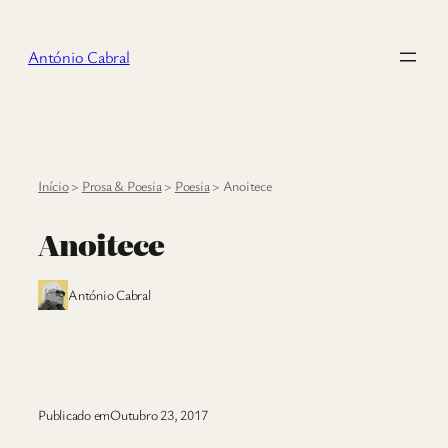
Saltar
para
António Cabral
o
conteúdo
Início
>
Prosa & Poesia
>
Poesia
>
Anoitece
Anoitece
António Cabral
Publicado em
Outubro 23, 2017