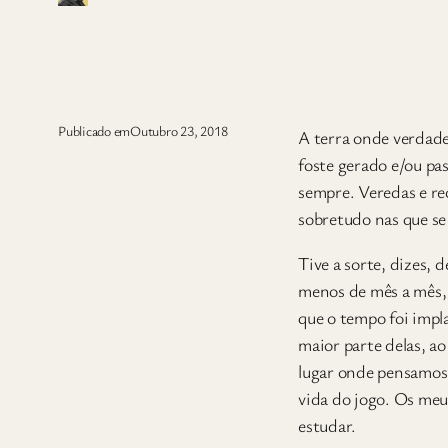
Publicado em
Outubro 23, 2018
A terra onde verdade
foste gerado e/ou pa
sempre. Veredas e rec
sobretudo nas que se
Tive a sorte, dizes, 
menos de mês a mês, s
que o tempo foi impl
maior parte delas, ao
lugar onde pensamos e
vida do jogo. Os meu
estudar.