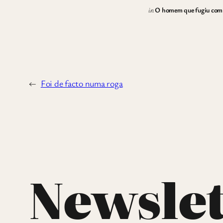
in
O homem que fugiu com o
←
Foi de facto numa roga
Newslet