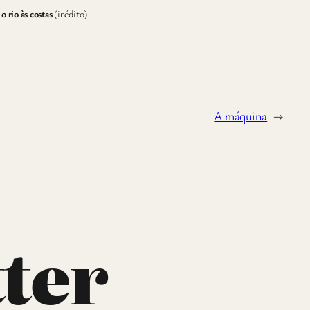
 rio às costas
(inédito)
A máquina
→
ter