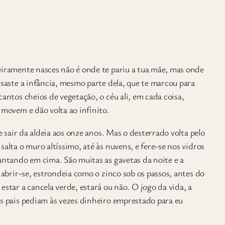
iramente nasces não é onde te pariu a tua mãe, mas onde
ssaste a infância, mesmo parte dela, que te marcou para
antos cheios de vegetação, o céu ali, em cada coisa,
 movem e dão volta ao infinito.
de sair da aldeia aos onze anos. Mas o desterrado volta pelo
alta o muro altíssimo, até às nuvens, e fere-se nos vidros
antando em cima. São muitas as gavetas da noite e a
 abrir-se, estrondeia como o zinco sob os passos, antes do
star a cancela verde, estará ou não. O jogo da vida, a
s pais pediam às vezes dinheiro emprestado para eu